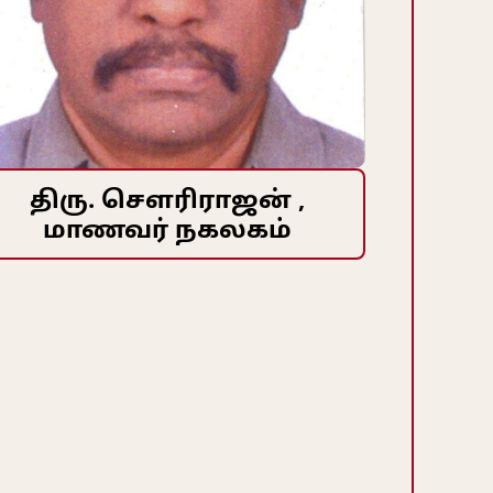
திரு. செளரிராஜன் ,
மாணவர் நகலகம்