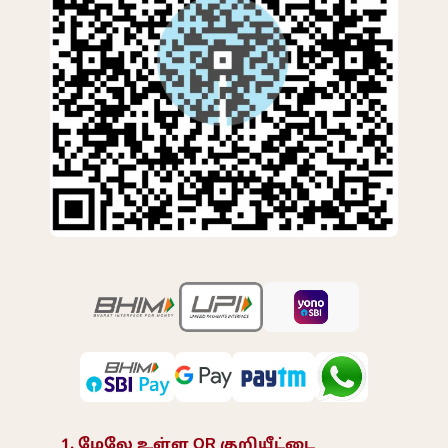
1. மேலே உள்ள QR குறியீட்டை